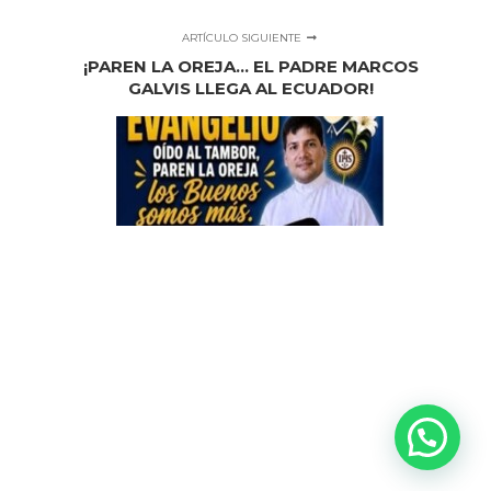
ARTÍCULO SIGUIENTE
¡PAREN LA OREJA... EL PADRE MARCOS
GALVIS LLEGA AL ECUADOR!
document.addEventListener("DOMContentLoaded",
function() { setTimeout(function() { if (typeof Swiper !==
"undefined") {
document.querySelectorAll('.swiper').forEach(function(el) {
if (el.swiper) { el.swiper.params.autoplay = { delay: 2500,
disableOnInteraction: false }; el.swiper.autoplay.start(); } });
} }, 1000); });