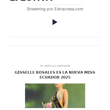
Streaming por Estracresa.com
ARTÍCULO ANTERIOR
𝗚𝗜𝗦𝗦𝗘𝗟𝗟𝗘 𝗥𝗢𝗦𝗔𝗟𝗘𝗦 𝗘𝗦 𝗟𝗔 𝗡𝗨𝗘𝗩𝗔 𝗠𝗜𝗦𝗦
𝗘𝗖𝗨𝗔𝗗𝗢𝗥 𝟮𝟬𝟮𝟱