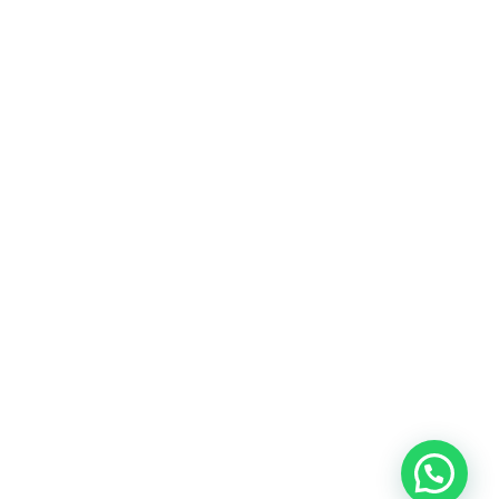
d") {