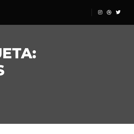
UETA:
S